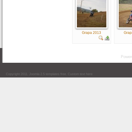
Grapa 2013
Grap
Power
Copyright 2011.
Joomla 2.5 templates free
. Custom text here